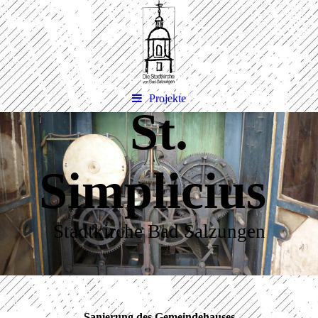
Projekte
St.
Simplicius
Stadtkirche Bad Salzungen
Sanierung des Gemeindehauses